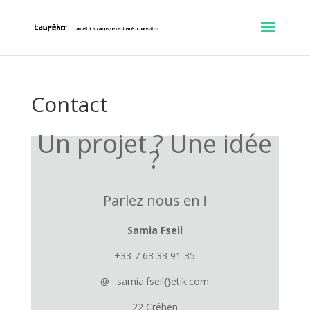
Contact
Un projet ? Une idée
?
Parlez nous en !
Samia Fseil
+33 7 63 33 91 35
@ : samia.fseil{}etik.com
22 Créhen