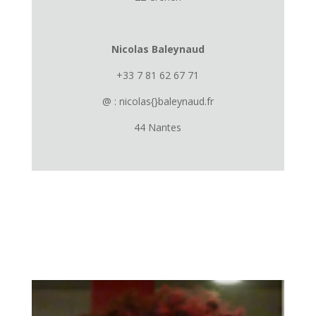
Nicolas Baleynaud
+33 7 81 62 67 71
@ : nicolas{}baleynaud.fr
44 Nantes